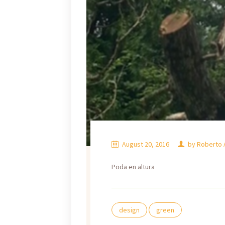
August 20, 2016
by
Roberto 
Poda en altura
design
green