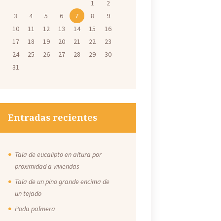
1
2
3
4
5
6
7
8
9
10
11
12
13
14
15
16
17
18
19
20
21
22
23
24
25
26
27
28
29
30
31
Entradas recientes
Tala de eucalipto en altura por
proximidad a viviendas
Tala de un pino grande encima de
un tejado
Poda palmera