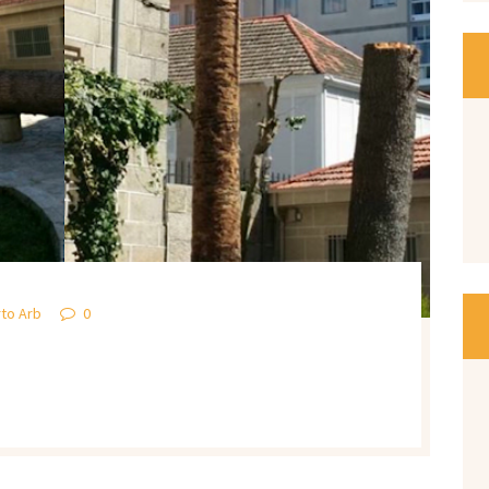
to Arb
0