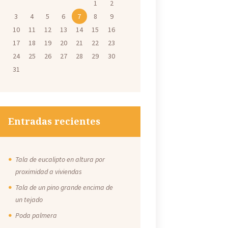
1
2
3
4
5
6
7
8
9
10
11
12
13
14
15
16
17
18
19
20
21
22
23
24
25
26
27
28
29
30
31
Entradas recientes
Tala de eucalipto en altura por
proximidad a viviendas
Tala de un pino grande encima de
un tejado
Poda palmera